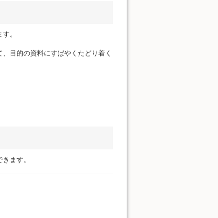
ます。
て、目的の資料にすばやくたどり着く
できます。
。